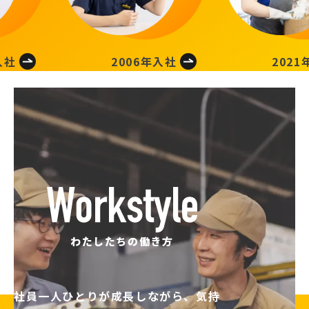
年入社
2021年入社
20
わたしたちの働き方
社員一人ひとりが成長しながら、気持